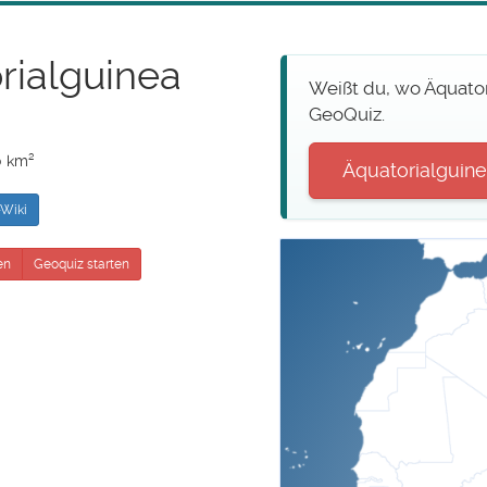
rialguinea
Weißt du, wo Äquator
GeoQuiz.
0 km²
Äquatorialguinea
Wiki
en
Geoquiz starten