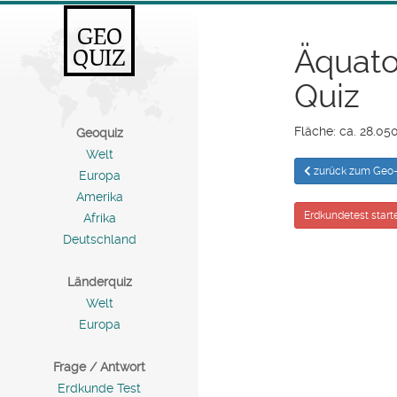
GEO
Äquato
QUIZ
Quiz
Fläche: ca. 28.05
Geoquiz
Welt
zurück zum Geo-
Europa
Amerika
Erdkundetest start
Afrika
Deutschland
Länderquiz
Welt
Europa
Frage / Antwort
Erdkunde Test