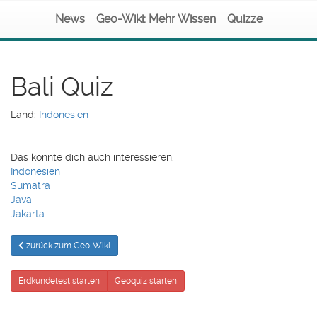
News
Geo-Wiki: Mehr Wissen
Quizze
Bali Quiz
Land:
Indonesien
Das könnte dich auch interessieren:
Indonesien
Sumatra
Java
Jakarta
zurück zum Geo-Wiki
Erdkundetest starten
Geoquiz starten