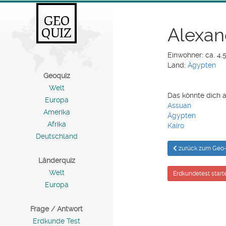
GEO
Alexan
QUIZ
Einwohner: ca. 4.
Land:
Ägypten
Geoquiz
Welt
Das könnte dich a
Europa
Assuan
Amerika
Ägypten
Afrika
Kairo
Deutschland
zurück zum Geo-
Länderquiz
Welt
Erdkundetest start
Europa
Frage / Antwort
Erdkunde Test