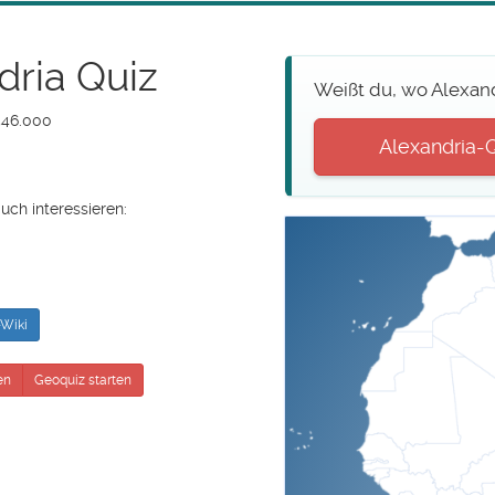
dria Quiz
Weißt du, wo Alexand
546.000
Alexandria-Qu
uch interessieren:
Wiki
en
Geoquiz starten