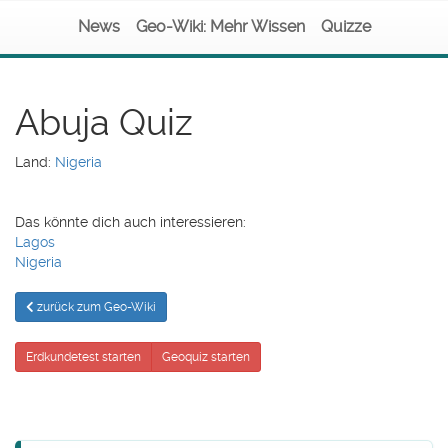
News
Geo-Wiki: Mehr Wissen
Quizze
Abuja Quiz
Land:
Nigeria
Das könnte dich auch interessieren:
Lagos
Nigeria
zurück zum Geo-Wiki
Erdkundetest starten
Geoquiz starten