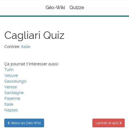
Géo-Wiki
Quizze
Cagliari Quiz
Contrée:
Italie
Ça pourrait t'intéresser aussi:
Turin
Vésuve
Sassolungo
Venise
Sardaigne
Palerme
Italie
Naples
retour au Géo-Wiki
Lancez le quiz