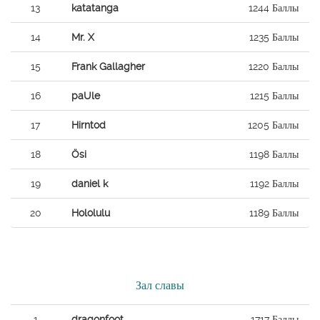
13
katatanga
1244 Баллы
14
Mr. X
1235 Баллы
15
Frank Gallagher
1220 Баллы
16
paUle
1215 Баллы
17
Hirntod
1205 Баллы
18
Ösi
1198 Баллы
19
daniel k
1192 Баллы
20
Hololulu
1189 Баллы
Зал славы
1
dragonfoot
1717 Баллы