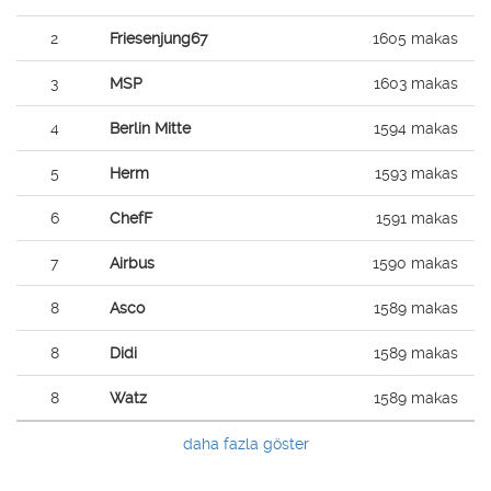
2
Friesenjung67
1605 makas
3
MSP
1603 makas
4
Berlin Mitte
1594 makas
5
Herm
1593 makas
6
ChefF
1591 makas
7
Airbus
1590 makas
8
Asco
1589 makas
8
Didi
1589 makas
8
Watz
1589 makas
daha fazla göster