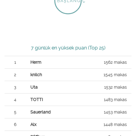
BAŞLANGIÇ
7 günlük en yüksek puan (Top 25)
1
Herm
1562 makas
2
knilch
1545 makas
3
Uta
1532 makas
4
TOTTI
1483 makas
5
Sauerland
1453 makas
6
Alx
1448 makas