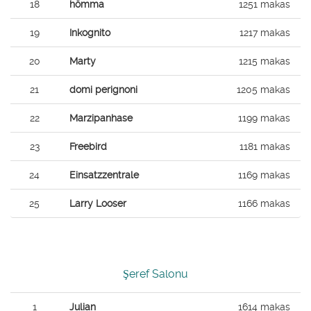
18
hömma
1251 makas
19
Inkognito
1217 makas
20
Marty
1215 makas
21
domi perignoni
1205 makas
22
Marzipanhase
1199 makas
23
Freebird
1181 makas
24
Einsatzzentrale
1169 makas
25
Larry Looser
1166 makas
Şeref Salonu
1
Julian
1614 makas