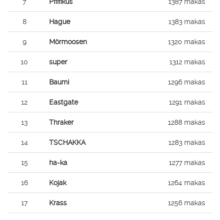
7
Pfiffikus
1387 makas
8
Hague
1383 makas
9
Mörmoosen
1320 makas
10
super
1312 makas
11
Baumi
1296 makas
12
Eastgate
1291 makas
13
Thraker
1288 makas
14
TSCHAKKA
1283 makas
15
ha-ka
1277 makas
16
Kojak
1264 makas
17
Krass
1256 makas